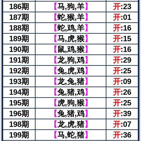
186期
【
马,狗,羊
】
开
:23
187期
【
蛇,猴,羊
】
开
:01
188期
【
蛇,鸡,羊
】
开
:16
189期
【
马,虎,猴
】
开
:15
190期
【
鼠,鸡,猴
】
开
:16
191期
【
龙,狗,鸡
】
开
:29
192期
【
兔,虎,鸡
】
开
:25
193期
【
龙,兔,猪
】
开
:0
9
194期
【
兔,猪,鸡
】
开
:26
195期
【
虎,狗,猴
】
开
:25
196期
【
兔,猪,鸡
】
开
:39
198期
【
龙,虎,猪
】
开
:07
199期
【
马,蛇,猪
】
开
:36