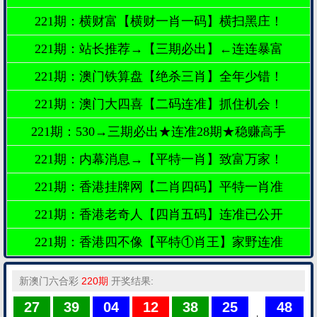
221期：横财富【横财一肖一码】横扫黑庄！
221期：站长推荐→【三期必出】←连连暴富
221期：澳门铁算盘【绝杀三肖】全年少错！
221期：澳门大四喜【二码连准】抓住机会！
221期：530→三期必出★连准28期★稳赚高手
221期：内幕消息→【平特一肖】致富万家！
221期：香港挂牌网【二肖四码】平特一肖准
221期：香港老奇人【四肖五码】连准已公开
221期：香港四不像【平特①肖王】家野连准