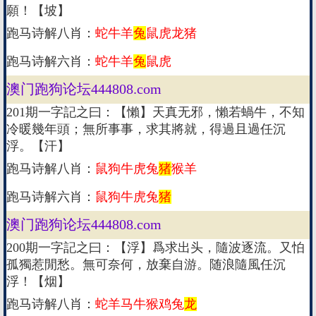
願！【坡】
跑马诗解八肖：
蛇牛羊
兔
鼠虎龙猪
跑马诗解六肖：
蛇牛羊
兔
鼠虎
澳门跑狗论坛444808.com
201期一字記之曰：【懶】天真无邪，懶若蝸牛，不知
冷暖幾年頭；無所事事，求其將就，得過且過任沉
浮。【汗】
跑马诗解八肖：
鼠狗牛虎兔
猪
猴羊
跑马诗解六肖：
鼠狗牛虎兔
猪
澳门跑狗论坛444808.com
200期一字記之曰：【浮】爲求出头，隨波逐流。又怕
孤獨惹閒愁。無可奈何，放棄自游。随浪隨風任沉
浮！【烟】
跑马诗解八肖：
蛇羊马牛猴鸡兔
龙