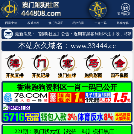
返回首页
四肖中特
权威资料
澳门跑马图
规律六肖
一肖一码
跑狗专解
【澳门跑狗社区】公告：近期有黑客利用不法手段，将我们的网址跳转到外
最新消息：
本站永久域名：www.33444.cc
开奖直播
开奖记录
澳门挂牌
跑狗彩图
四不像图
香港跑狗资料区一肖一码已公开
221期：澳门状元红【死招一码】横扫黑庄！