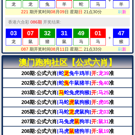
澳门跑狗社区【公式六肖】
200期:
公式六肖
开
:
龙39
准
[蛇
龙
兔牛鸡羊]
202期:
公式六肖
开
:
兔40
准
[蛇
兔
牛鼠猪羊]
203期:
公式六肖
开
:
马25
准
[
马
蛇兔虎狗猴]
204期:
公式六肖
开
:
虎05
准
[马蛇
虎
鼠狗猴]
205期:
公式六肖
开
:
龙03
准
[马蛇
龙
虎鼠狗]
207期:
公式六肖
开
:
鼠31
准
[马兔虎
鼠
狗羊]
208期:
公式六肖
开
:
鼠19
准
[马虎
鼠
猪狗羊]