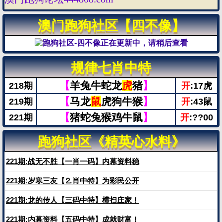
澳门跑狗社区【四不像】
规律七肖中特
【
羊兔牛蛇龙
虎
猪
】
218期
开
:
17虎
【
马龙
鼠
虎狗牛猴
】
219期
开
:43鼠
【
猪蛇兔猴鸡牛鼠
】
221期
开
:??00
跑狗社区《精英心水料》