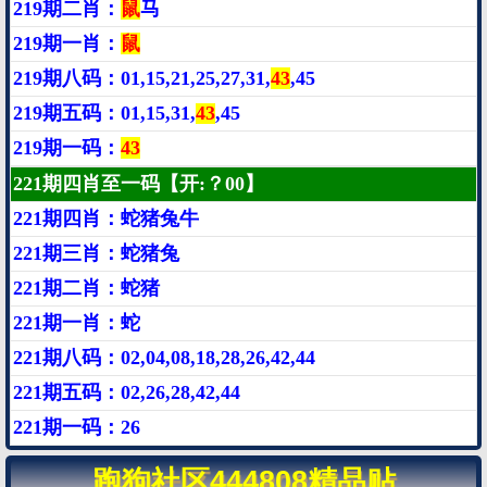
219期二肖：
鼠
马
219期一肖：
鼠
219期八码：01,15,21,25,27,31,
43
,45
219期五码：01,15,31,
43
,45
219期一码：
43
221期四肖至一码【开:？00】
221期四肖：蛇猪兔牛
221期三肖：蛇猪兔
221期二肖：蛇猪
221期一肖：蛇
221期八码：02,04,08,18,28,26,42,44
221期五码：02,26,28,42,44
221期一码：26
跑狗社区444808精品贴