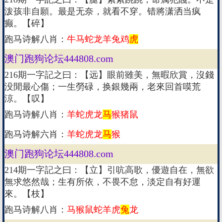
泼孩非自願。最是无奈，就看不穿。错將潇洒当疯
癫。【碎】
跑马诗解八肖：
牛马蛇龙羊兔鸡
虎
澳门跑狗论坛444808.com
216期一字記之曰：【远】眼前雖美，無暇欣賞，沒錢
没閒最心傷；一生勞碌，换銀幾兩，老來回首嗼荒
涼。【叹】
跑马诗解八肖：
羊蛇虎龙
马
猴猪鼠
跑马诗解六肖：
羊蛇虎龙
马
猴
澳门跑狗论坛444808.com
214期一字記之曰：【立】引吭高歌，優遊自在，無欲
無求悠然哉；生有所依，不畏不怠，淡定自有好運
來。【枝】
跑马诗解八肖：
马猴鼠蛇羊虎
兔
龙