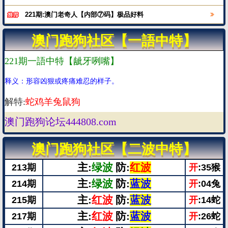
221期:澳门老奇人【内部⑦码】极品好料
澳门跑狗社区【一語中特】
221期一語中特【龇牙咧嘴】
释义：形容凶狠或疼痛难忍的样子。
解特:
蛇鸡羊兔鼠狗
澳门跑狗论坛444808.com
澳门跑狗社区【二波中特】
主:
绿波
防:
红波
213期
开
:
35猴
主:
绿波
防:
蓝波
214期
开
:04兔
主:
红波
防:
蓝波
215期
开
:
14蛇
主:
红波
防:
蓝波
217期
开
:26蛇