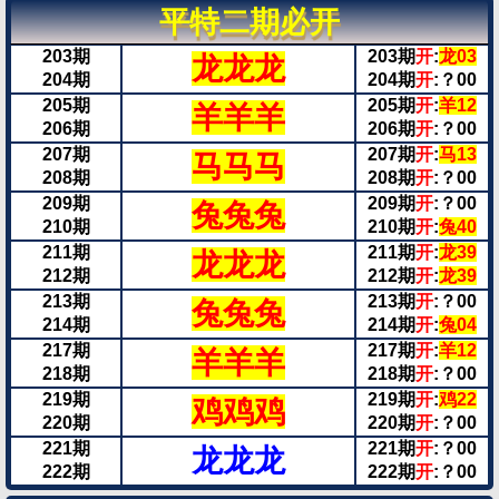
平特二期必开
203期
203期
开
:
龙03
龙龙龙
204期
204期
开
:？00
205期
205期
开
:
羊12
羊羊羊
206期
206期
开
:？00
207期
207期
开
:
马13
马马马
208期
208期
开
:？00
209期
209期
开
:？00
兔兔兔
210期
210期
开
:
兔40
211期
211期
开
:
龙39
龙龙龙
212期
212期
开
:
龙39
213期
213期
开
:？00
兔兔兔
214期
214期
开
:
兔04
217期
217期
开
:
羊12
羊羊羊
218期
218期
开
:？00
219期
219期
开
:
鸡22
鸡鸡鸡
220期
220期
开
:？00
221期
221期
开
:？00
龙龙龙
222期
222期
开
:？00