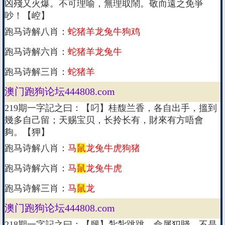
凶殘又火爆。不可理喻，無理取鬧。敬而遠之免爭
吵！【崆】
跑马诗解八肖：
蛇猪羊龙兔牛狗鸡
跑马诗解六肖：
蛇猪羊龙兔牛
跑马诗解三肖：
蛇猪羊
澳门跑狗论坛444808.com
219期一字記之曰：【叼】桂馥兰香，各自出手，搵到
幾多自己留；天赐宝贝，长拎长有，財來有方唔會
夠。【狎】
跑马诗解八肖：
马
鼠
龙兔牛虎狗猪
跑马诗解六肖：
马
鼠
龙兔牛虎
跑马诗解三肖：
马
鼠
龙
澳门跑狗论坛444808.com
218期一字記之曰：【腿】紮紮跳跳，命属犯賤。不是