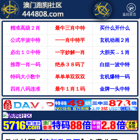
返回首页
精准高级２肖
最牛三肖中特
买什么开什么
公式半波中特
一一肖中特平
玄机动画２肖
必出１０中特
一字妙解一肖
大胆买→１肖
推荐一肖一码
绝杀３８码了
白姐一波中特
特码大小数中
单单单双双双
玄机爆特一码
四肖八码连准
最牛１肖１码
金牌一头中特